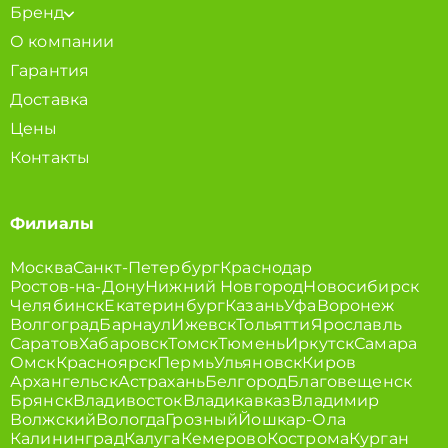
Бренд
О компании
Гарантия
Доставка
Цены
Контакты
Филиалы
Москва
Санкт-Петербург
Краснодар
Ростов-на-Дону
Нижний Новгород
Новосибирск
Челябинск
Екатеринбург
Казань
Уфа
Воронеж
Волгоград
Барнаул
Ижевск
Тольятти
Ярославль
Саратов
Хабаровск
Томск
Тюмень
Иркутск
Самара
Омск
Красноярск
Пермь
Ульяновск
Киров
Архангельск
Астрахань
Белгород
Благовещенск
Брянск
Владивосток
Владикавказ
Владимир
Волжский
Вологда
Грозный
Йошкар-Ола
Калининград
Калуга
Кемерово
Кострома
Курган