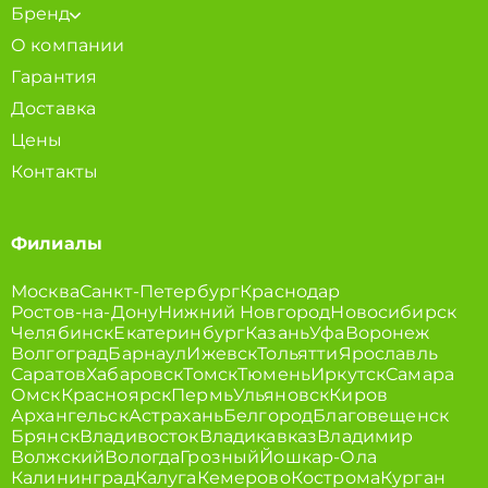
Бренд
О компании
Гарантия
Доставка
Цены
Контакты
Филиалы
Москва
Санкт-Петербург
Краснодар
Ростов-на-Дону
Нижний Новгород
Новосибирск
Челябинск
Екатеринбург
Казань
Уфа
Воронеж
Волгоград
Барнаул
Ижевск
Тольятти
Ярославль
Саратов
Хабаровск
Томск
Тюмень
Иркутск
Самара
Омск
Красноярск
Пермь
Ульяновск
Киров
Архангельск
Астрахань
Белгород
Благовещенск
Брянск
Владивосток
Владикавказ
Владимир
Волжский
Вологда
Грозный
Йошкар-Ола
Калининград
Калуга
Кемерово
Кострома
Курган