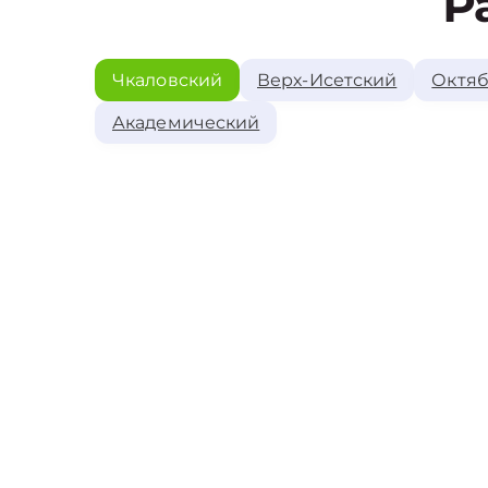
Р
Чкаловский
Верх-Исетский
Октяб
Академический