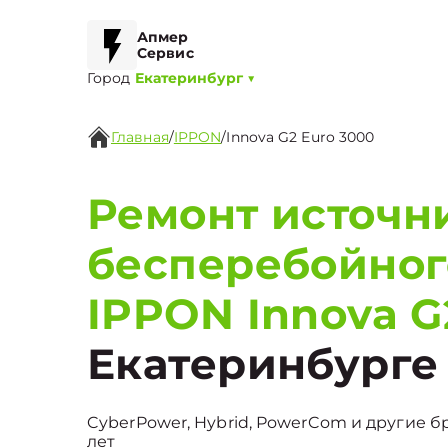
Апмер
Сервис
Город
Екатеринбург
▼
Главная
/
IPPON
/
Innova G2 Euro 3000
Ремонт источн
бесперебойног
IPPON Innova G
Екатеринбурге
CyberPower, Hybrid, PowerCom и другие б
лет