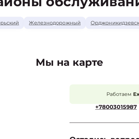
айоны обслуживан
рьский
Железнодорожный
Орджоникидзевс
Мы на карте
Работаем
Еж
+78003015987