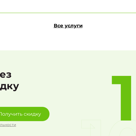
Все услуги
рез
идку
Получить скидку
льности