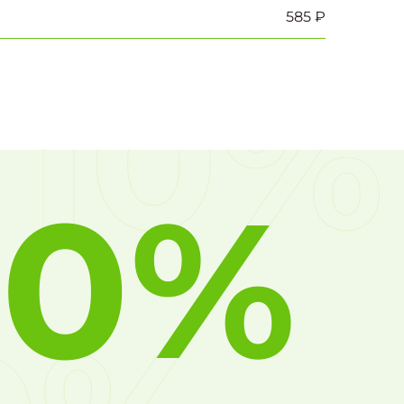
585 ₽
10%
10%