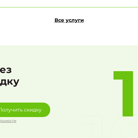
Все услуги
рез
идку
Получить скидку
льности