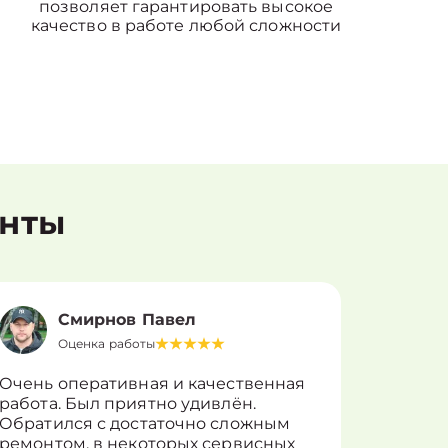
позволяет гарантировать высокое
качество в работе любой сложности
енты
Смирнов Павел
Оценка работы
О
Очень оперативная и качественная
Работу 
работа. Был приятно удивлён.
вопросы
Обратился с достаточно сложным
такие п
ремонтом, в некоторых сервисных
только 