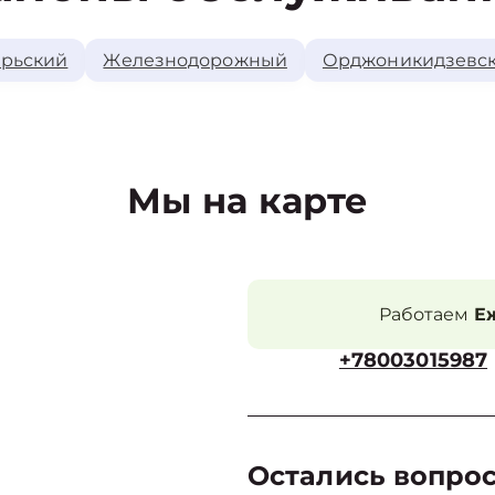
рьский
Железнодорожный
Орджоникидзевс
Мы на карте
Работаем
Еж
+78003015987
Остались вопро