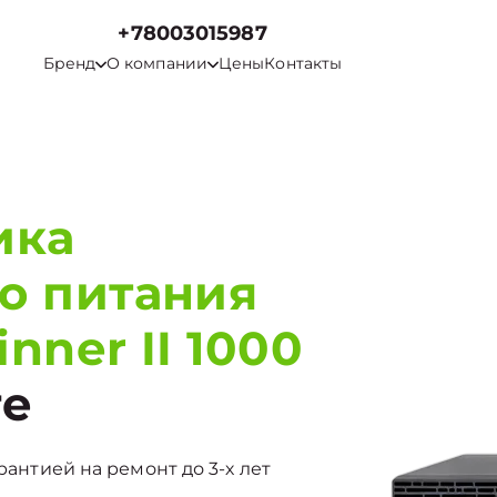
+78003015987
Бренд
О компании
Цены
Контакты
ика
о питания
nner II 1000
ге
рантией на ремонт до 3-х лет