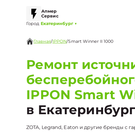
Апмер
Сервис
Город
Екатеринбург
▼
Главная
/
IPPON
/
Smart Winner II 1000
Ремонт источн
бесперебойног
IPPON Smart Wi
в Екатеринбур
ZOTA, Legrand, Eaton и другие бренды с га