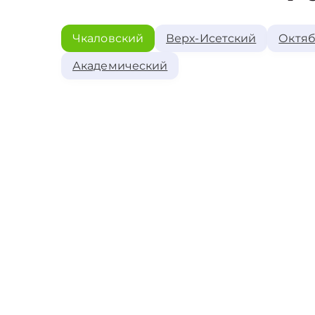
Чкаловский
Верх-Исетский
Октяб
Академический