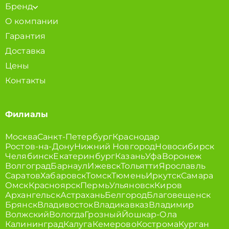
Бренд
О компании
Гарантия
Доставка
Цены
Контакты
Филиалы
Москва
Санкт-Петербург
Краснодар
Ростов-на-Дону
Нижний Новгород
Новосибирск
Челябинск
Екатеринбург
Казань
Уфа
Воронеж
Волгоград
Барнаул
Ижевск
Тольятти
Ярославль
Саратов
Хабаровск
Томск
Тюмень
Иркутск
Самара
Омск
Красноярск
Пермь
Ульяновск
Киров
Архангельск
Астрахань
Белгород
Благовещенск
Брянск
Владивосток
Владикавказ
Владимир
Волжский
Вологда
Грозный
Йошкар-Ола
Калининград
Калуга
Кемерово
Кострома
Курган